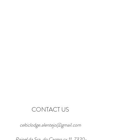
Book
CONTACT US
celticlodge.alentejo@gmail.com
Painel da Sra. do Carmo cx 11,
7320-